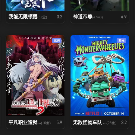
我能无限顿悟
神道帝尊
3.2
4.9
(52全)
(47/48)
蓝光
蓝光
平凡职业造就...
无敌怪物车队 ...
5.9
3.2
(16全)
(26全)