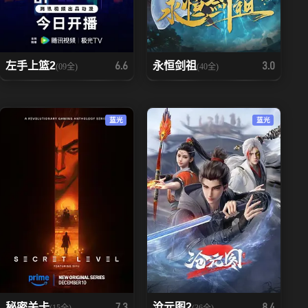
左手上篮2
永恒剑祖
6.6
3.0
(09全)
(40全)
蓝光
蓝光
秘密关卡
沧元图2
7.3
8.4
(15全)
(36全)