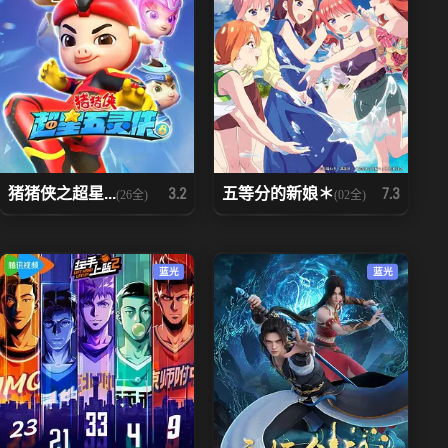
猪猪侠之超星...
五等分的新娘＊
3.2
7.3
(26全)
(02全)
蓝光
蓝光