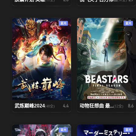
蓝光
蓝光
武炼巅峰2024
动物狂想曲 最...
4.4
8.6
(48全)
(12全)
蓝光
蓝光