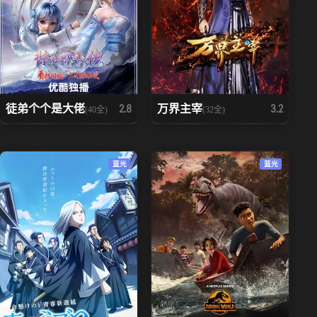
徒弟个个是大佬
万界主宰
2.8
3.2
(40全)
(32全)
蓝光
蓝光