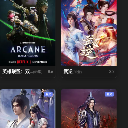
英雄联盟：双...
武逆
8.6
3.2
(09集)
(30全)
蓝光
蓝光