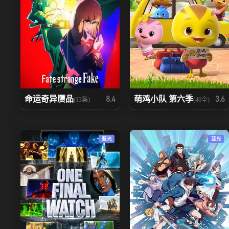
命运奇异赝品
萌鸡小队 第六季
8.4
3.6
(13集)
(46全)
蓝光
蓝光