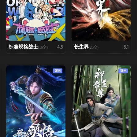
标准规格战士
长生界
4.5
5.1
(16全)
(26全)
蓝光
蓝光