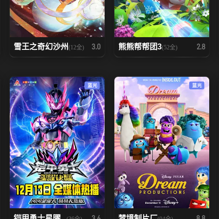
雪王之奇幻沙州
熊熊帮帮团3
3.0
2.8
(12全)
(52全)
蓝光
蓝光
铠甲勇士星曜...
梦境制片厂
3.6
8.8
(36全)
(04全)