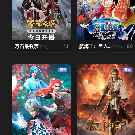
万古最强宗
航海王：鱼人...
4.1
8.0
(36全)
(20/21)
蓝光
蓝光