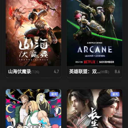
山海伏魔录
英雄联盟：双...
4.7
8.6
(7/26)
(09集)
蓝光
蓝光