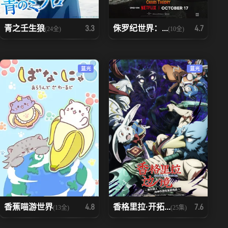
青之壬生狼
侏罗纪世界：...
3.3
4.7
(24全)
(10全)
蓝光
蓝光
香蕉喵游世界
香格里拉·开拓...
4.8
7.6
(13全)
(25集)