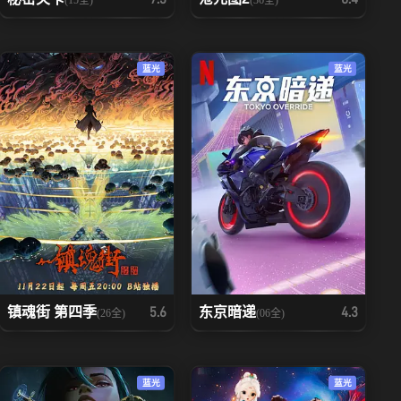
蓝光
蓝光
镇魂街 第四季
东京暗递
5.6
4.3
(26全)
(06全)
蓝光
蓝光