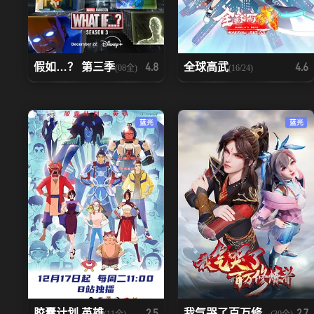
假如…？ 第三季
全球高武
4.8
4.6
(08全)
(16/24)
蓝光
蓝光
胶囊计划 英雄
我气哭了百万修...
2.5
2.7
(11全)
(30全)