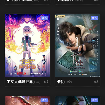
蓝光
蓝光
少女大战异世界
卡徒
6.9
4.6
(13全)
(13全)
蓝光
蓝光