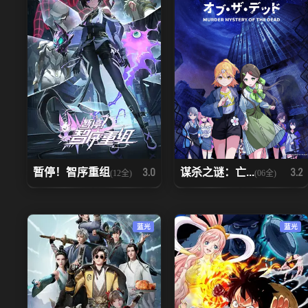
暂停！智序重组
谋杀之谜：亡...
3.0
3.2
(12全)
(06全)
蓝光
蓝光