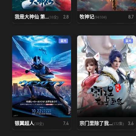
我是大神仙 第...
牧神记
2.8
8.7
(16全)
(94/104)
蓝光
蓝光
银翼超人
宗门里除了我...
7.4
3.6
(10全)
(152集)